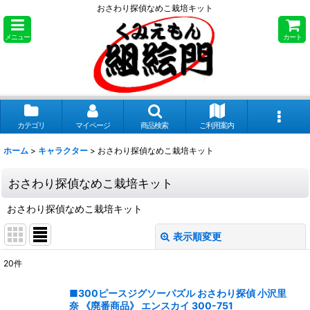
おさわり探偵なめこ栽培キット
メニュー
カート
カテゴリ
マイページ
商品検索
ご利用案内
ホーム
>
キャラクター
>
おさわり探偵なめこ栽培キット
おさわり探偵なめこ栽培キット
おさわり探偵なめこ栽培キット
表示順変更
閉じる
20
件
表示数
:
■300ピースジグソーパズル おさわり探偵 小沢里
奈 《廃番商品》 エンスカイ 300-751