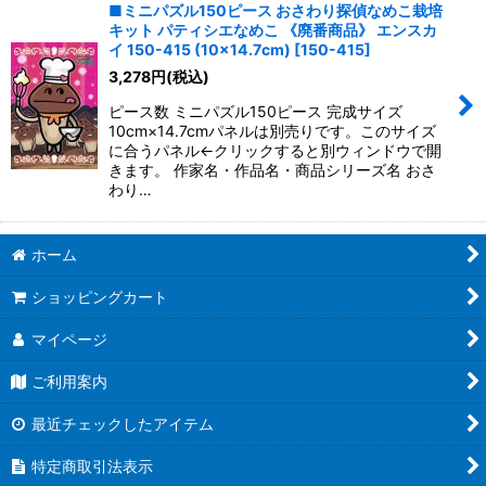
■ミニパズル150ピース おさわり探偵なめこ栽培
キット パティシエなめこ 《廃番商品》 エンスカ
イ 150-415 (10×14.7cm)
[
150-415
]
3,278
円
(税込)
ピース数 ミニパズル150ピース 完成サイズ
10cm×14.7cmパネルは別売りです。このサイズ
に合うパネル←クリックすると別ウィンドウで開
きます。 作家名・作品名・商品シリーズ名 おさ
わり…
ホーム
ショッピングカート
マイページ
ご利用案内
最近チェックしたアイテム
特定商取引法表示