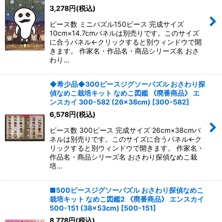
3,278
円
(税込)
ピース数 ミニパズル150ピース 完成サイズ
10cm×14.7cmパネルは別売りです。このサイズ
に合うパネル←クリックすると別ウィンドウで開
きます。 作家名・作品名・商品シリーズ名 おさ
わり…
◆希少品◆300ピースジグソーパズル おさわり探
偵なめこ栽培キット なめこ図鑑 《廃番商品》 エ
ンスカイ 300-582 (26×38cm)
[
300-582
]
6,578
円
(税込)
ピース数 300ピース 完成サイズ 26cm×38cmパ
ネルは別売りです。このサイズに合うパネル←ク
リックすると別ウィンドウで開きます。 作家名・
作品名・商品シリーズ名 おさわり探偵なめこ栽
培…
■500ピースジグソーパズル おさわり探偵なめこ
栽培キット なめこ図鑑2 《廃番商品》 エンスカイ
500-151 (38×53cm)
[
500-151
]
8,778
円
(税込)