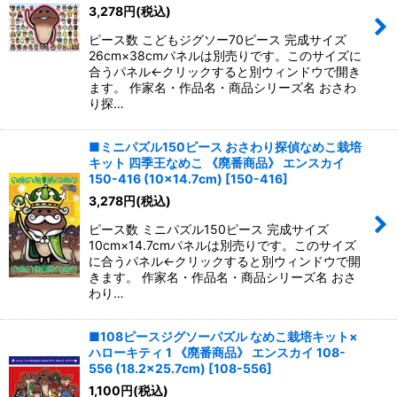
3,278
円
(税込)
ピース数 こどもジグソー70ピース 完成サイズ
26cm×38cmパネルは別売りです。このサイズに
合うパネル←クリックすると別ウィンドウで開き
ます。 作家名・作品名・商品シリーズ名 おさわ
り探…
■ミニパズル150ピース おさわり探偵なめこ栽培
キット 四季王なめこ 《廃番商品》 エンスカイ
150-416 (10×14.7cm)
[
150-416
]
3,278
円
(税込)
ピース数 ミニパズル150ピース 完成サイズ
10cm×14.7cmパネルは別売りです。このサイズ
に合うパネル←クリックすると別ウィンドウで開
きます。 作家名・作品名・商品シリーズ名 おさ
わり…
■108ピースジグソーパズル なめこ栽培キット×
ハローキティ 1 《廃番商品》 エンスカイ 108-
556 (18.2×25.7cm)
[
108-556
]
1,100
円
(税込)