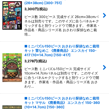
並び順
:
(26×38cm)
[
300-751
]
3,300
円
(税込)
絞り込む
ピース数 300ピース 完成サイズ 26cm×38cmパ
ネルは別売りです。このサイズに合うパネル←ク
リックすると別ウィンドウで開きます。 作家名・
作品名・商品シリーズ名 おさわり探偵なめこ栽
培…
■ミニパズル150ピース おさわり探偵なめこ栽培
キット 雷なめこ 《廃番商品》 エンスカイ 150-
417 (10×14.7cm)
[
150-417
]
3,278
円
(税込)
ピース数 ミニパズル150ピース 完成サイズ
10cm×14.7cmパネルは別売りです。このサイズ
に合うパネル←クリックすると別ウィンドウで開
きます。 作家名・作品名・商品シリーズ名 おさ
わり…
■ミニパズル150ピース おさわり探偵なめこ栽培
キット マサル 《廃番商品》 エンスカイ 150-360
(10×14.7cm)
[
150-360
]