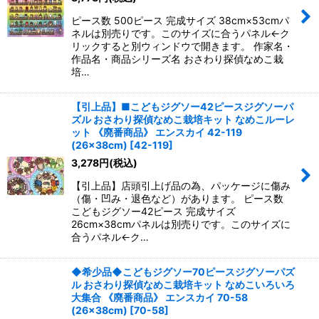
ピース数 500ピース 完成サイズ 38cm×53cmパ
ネルは別売りです。このサイズに合うパネル←ク
リックすると別ウィンドウで開きます。 作家名・
作品名・商品シリーズ名 おさわり探偵なめこ栽
培…
【引上品】■こどもジグソー42ピースジグソーパ
ズル おさわり探偵なめこ栽培キット なめこルーレ
ット 《廃番商品》 エンスカイ 42-119
(26×38cm)
[
42-119
]
3,278
円
(税込)
【引上品】店頭引上げ品の為、パッケージに傷み
（傷・凹み・退色など）があります。 ピース数
こどもジグソー42ピース 完成サイズ
26cm×38cmパネルは別売りです。このサイズに
合うパネル←ク…
◆希少品◆こどもジグソー70ピースジグソーパズ
ル おさわり探偵なめこ栽培キット なめこいろいろ
大集合 《廃番商品》 エンスカイ 70-58
(26×38cm)
[
70-58
]