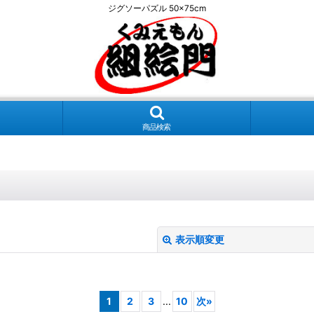
ジグソーパズル 50×75cm
商品検索
表示順変更
1
2
3
...
10
次
»