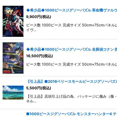
並び順
:
◆希少品◆1000ピースジグソーパズル 革命機ヴァルヴレイヴ
9,900
円
(税込)
ピース数 1000ピース 完成サイズ 50cm×75c
イヴ…
◆希少品◆1000ピースジグソーパズル 名探偵コナン 捜査中！
16,500
円
(税込)
ピース数 1000ピース 完成サイズ 50cm×75c
【引上品】■2016ベリースモールピースジグソーパズル 古
5,500
円
(税込)
【引上品】店頭引上げ品の為、パッケージに傷み（傷・凹み
ネル…
■1000ピースジグソーパズル モンスターハンター4 ティガ