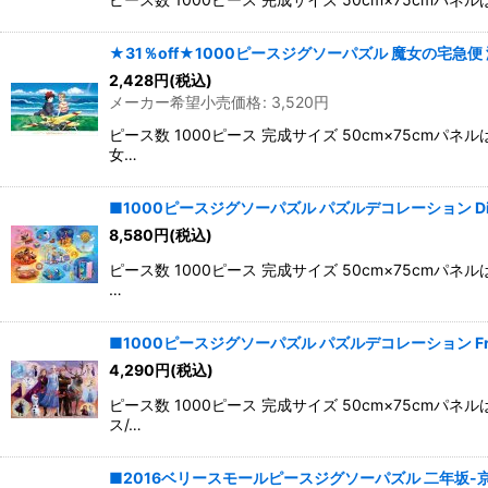
★31％off★1000ピースジグソーパズル 魔女の宅急便 海辺
2,428
円
(税込)
メーカー希望小売価格
:
3,520
円
ピース数 1000ピース 完成サイズ 50cm×75c
女…
■1000ピースジグソーパズル パズルデコレーション Disne
8,580
円
(税込)
ピース数 1000ピース 完成サイズ 50cm×75c
…
■1000ピースジグソーパズル パズルデコレーション Frozen 
4,290
円
(税込)
ピース数 1000ピース 完成サイズ 50cm×75c
ス/…
■2016ベリースモールピースジグソーパズル 二年坂-京都 エ