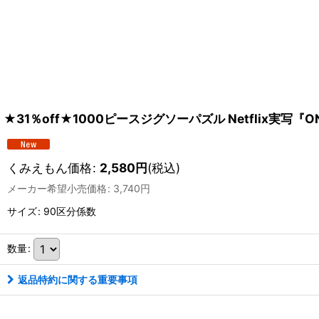
★31％off★1000ピースジグソーパズル Netflix実写『ONE 
くみえもん価格
:
2,580
円
(税込)
メーカー希望小売価格
:
3,740
円
サイズ
:
90区分係数
数量
:
返品特約に関する重要事項