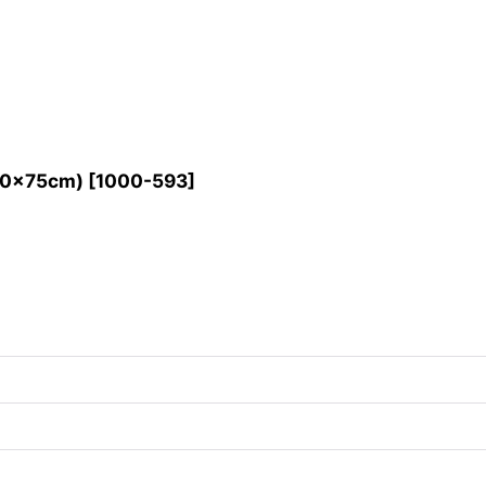
0×75cm)
[
1000-593
]