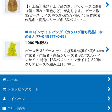
【引上品】店頭引上げ品の為、パッケージに傷み
（傷・凹み・退色など）があります。 ピース数
32ピース サイズ 横5.9×縦5.9×高6.4cm 作家名・
作品名・商品シリーズ名 3Dパズル・…
■ 3Dインサイト パンダ 《カタログ落ち商品》 や
のまん 77-045
[
77-045
]
1,980
円
(税込)
ピース数 32ピース サイズ 横5.9×縦5.9×高6.4cm
作家名・作品名・商品シリーズ名 3Dパズル・イ
ンサイト 特徴 【3Dパズル・インサイト】32個の
クリアピースを組み上げ、“中…
ホーム
ショッピングカート
マイページ
ご利用案内