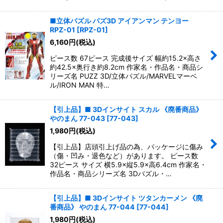
■立体パズル パズ3D アイアンマン テンヨー
RPZ-01
[
RPZ-01
]
6,160
円
(税込)
ピース数 67ピース 完成後サイズ 幅約15.2×高さ
約42.5×奥行き約8.2cm 作家名・作品名・商品シ
リーズ名 PUZZ 3D/立体パズル/MARVELマーベ
ル/IRON MAN 特…
【引上品】■ 3Dインサイト スカル 《廃番商品》
やのまん 77-043
[
77-043
]
1,980
円
(税込)
【引上品】店頭引上げ品の為、パッケージに傷み
（傷・凹み・退色など）があります。 ピース数
32ピース サイズ 横5.9×縦5.9×高6.4cm 作家名・
作品名・商品シリーズ名 3Dパズル・…
【引上品】■ 3Dインサイト ツタンカーメン 《廃
番商品》 やのまん 77-044
[
77-044
]
1,980
円
(税込)