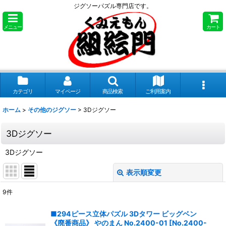
ジグソーパズル専門店です。
メニュー
カート
カテゴリ
マイページ
商品検索
ご利用案内
ホーム
>
その他のジグソー
>
3Dジグソー
3Dジグソー
3Dジグソー
表示順変更
閉じる
9
件
表示数
:
■294ピース立体パズル 3Dタワー ビッグベン
《廃番商品》 やのまん No.2400-01
[
No.2400-