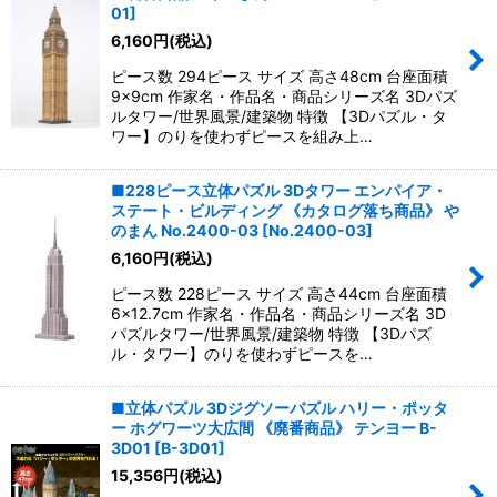
並び順
:
01
]
6,160
円
(税込)
絞り込む
ピース数 294ピース サイズ 高さ48cm 台座面積
9×9cm 作家名・作品名・商品シリーズ名 3Dパズ
ルタワー/世界風景/建築物 特徴 【3Dパズル・タ
ワー】のりを使わずピースを組み上…
■228ピース立体パズル 3Dタワー エンパイア・
ステート・ビルディング 《カタログ落ち商品》 や
のまん No.2400-03
[
No.2400-03
]
6,160
円
(税込)
ピース数 228ピース サイズ 高さ44cm 台座面積
6×12.7cm 作家名・作品名・商品シリーズ名 3D
パズルタワー/世界風景/建築物 特徴 【3Dパズ
ル・タワー】のりを使わずピースを…
■立体パズル 3Dジグソーパズル ハリー・ポッタ
ー ホグワーツ大広間 《廃番商品》 テンヨー B-
3D01
[
B-3D01
]
15,356
円
(税込)