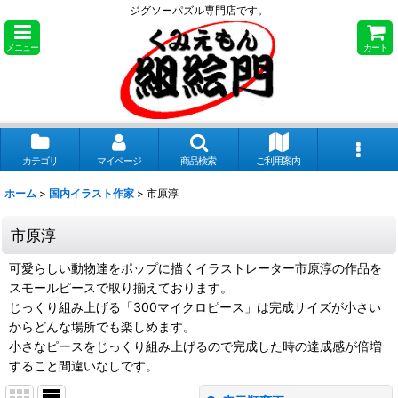
ジグソーパズル専門店です。
メニュー
カート
カテゴリ
マイページ
商品検索
ご利用案内
ホーム
>
国内イラスト作家
>
市原淳
市原淳
可愛らしい動物達をポップに描くイラストレーター市原淳の作品を
スモールピースで取り揃えております。
じっくり組み上げる「300マイクロピース」は完成サイズが小さい
からどんな場所でも楽しめます。
小さなピースをじっくり組み上げるので完成した時の達成感が倍増
すること間違いなしです。