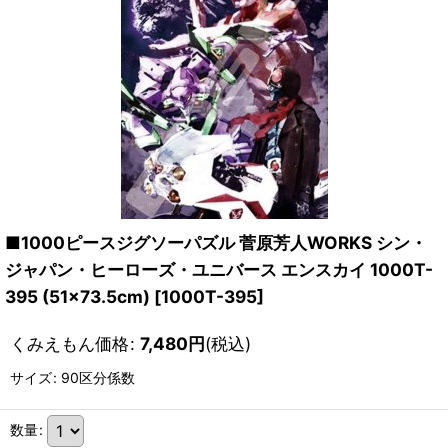
■1000ピースジグソーパズル 菅原芳人WORKS シン・
ジャパン・ヒーローズ・ユニバース エンスカイ 1000T-
395 (51×73.5cm)
[
1000T-395
]
くみえもん価格
:
7,480
円
(税込)
サイズ
:
90区分係数
数量
: