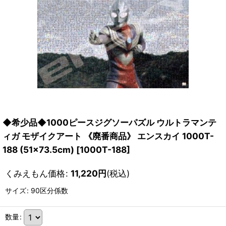
◆希少品◆1000ピースジグソーパズル ウルトラマンテ
ィガ モザイクアート 《廃番商品》 エンスカイ 1000T-
188 (51×73.5cm)
[
1000T-188
]
くみえもん価格
:
11,220
円
(税込)
サイズ
:
90区分係数
数量
: