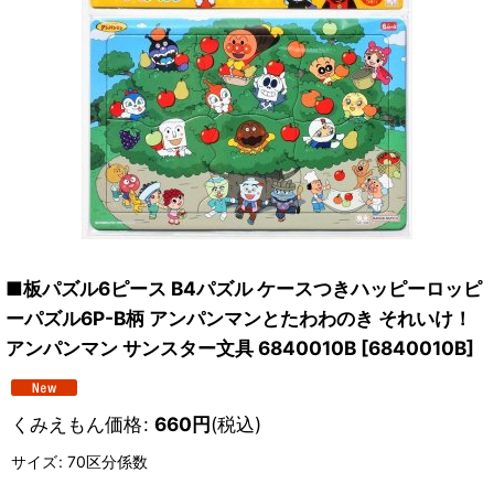
■板パズル6ピース B4パズル ケースつきハッピーロッピ
ーパズル6P-B柄 アンパンマンとたわわのき それいけ！
アンパンマン サンスター文具 6840010B
[
6840010B
]
くみえもん価格
:
660
円
(税込)
サイズ
:
70区分係数