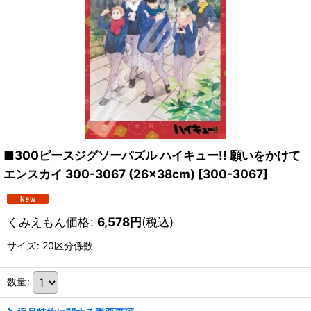
■300ピースジグソーパズル ハイキュー!! 願いをかけて
エンスカイ 300-3067 (26×38cm)
[
300-3067
]
くみえもん価格
:
6,578
円
(税込)
サイズ
:
20区分係数
数量
: