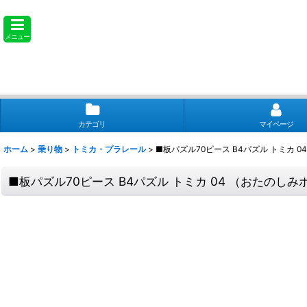
メニュー
カテゴリ
マイページ
ホーム
>
乗り物
>
トミカ・プラレール
>
■板パズル70ピース B4パズル トミカ 0
■板パズル70ピース B4パズル トミカ 04 （おたのしみボ