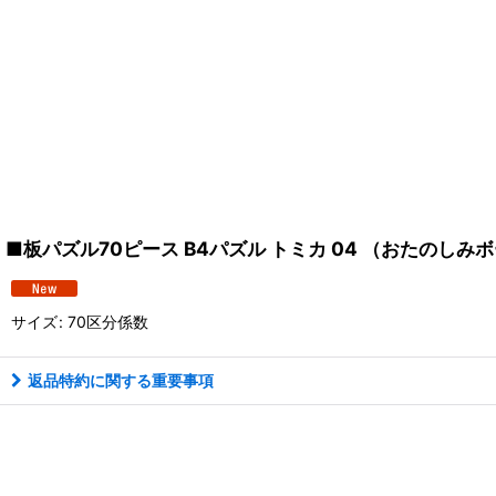
■板パズル70ピース B4パズル トミカ 04 （おたのしみボ
サイズ
:
70区分係数
返品特約に関する重要事項