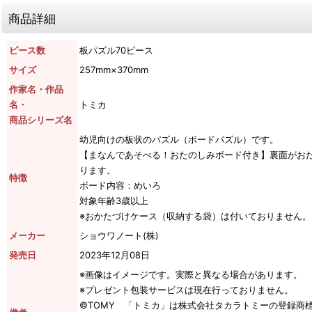
商品詳細
ピース数
板パズル70ピース
サイズ
257mm×370mm
作家名・作品
名・
トミカ
商品シリーズ名
幼児向けの板状のパズル（ボードパズル）です。
【まなんであそべる！おたのしみボード付き】裏面がお
ります。
特徴
ボード内容：めいろ
対象年齢3歳以上
※おかたづけケース（収納する袋）は付いておりません。
メーカー
ショウワノート(株)
発売日
2023年12月08日
※画像はイメージです。実際と異なる場合があります。
※プレゼント包装サービスは現在行っておりません。
©TOMY 「トミカ」は株式会社タカラトミーの登録商