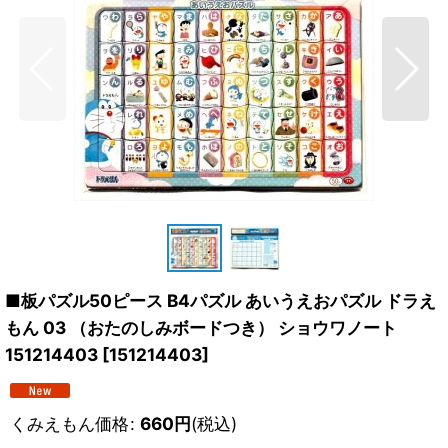
■板パズル50ピース B4パズル あいうえおパズル ドラえ
もん 03 （おたのしみボードつき） ショウワノート
151214403
[
151214403
]
くみえもん価格
:
660
円
(税込)