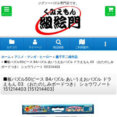
ジグソーパズル専門店です。
メニュー
カート
カテゴリ
マイページ
商品検索
ご利用案内
ホーム
>
アニメ・マンガ・ヒーロー
>
藤子不二雄作品
>
■板パズル50ピース B4パズル あいうえおパズル ドラえもん 03 （おたのしみ
ボードつき） ショウワノート 151214403
■板パズル50ピース B4パズル あいうえおパズル ドラ
えもん 03 （おたのしみボードつき） ショウワノート
151214403
[
151214403
]