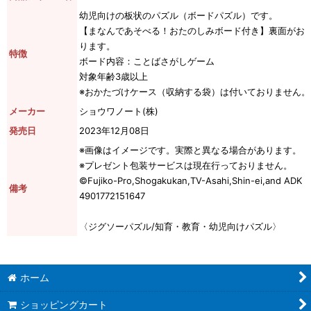
幼児向けの板状のパズル（ボードパズル）です。
【まなんであそべる！おたのしみボード付き】裏面がお
ります。
特徴
ボード内容：ことばさがしゲーム
対象年齢3歳以上
※おかたづけケース（収納する袋）は付いておりません。
メーカー
ショウワノート(株)
発売日
2023年12月08日
※画像はイメージです。実際と異なる場合があります。
※プレゼント包装サービスは現在行っておりません。
©Fujiko-Pro,Shogakukan,TV-Asahi,Shin-ei,and ADK
備考
4901772151647
〈ジグソーパズル/知育・教育・幼児向けパズル〉
ホーム
ショッピングカート