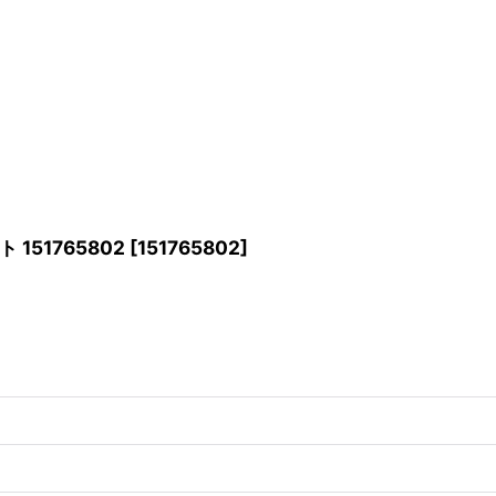
51765802
[
151765802
]