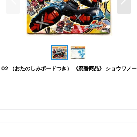
02 （おたのしみボードつき） 《廃番商品》 ショウワノート 1