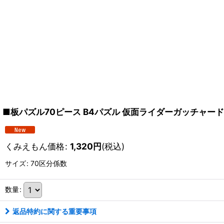
■板パズル70ピース B4パズル 仮面ライダーガッチャード 
くみえもん価格
:
1,320
円
(税込)
サイズ
:
70区分係数
数量
:
返品特約に関する重要事項