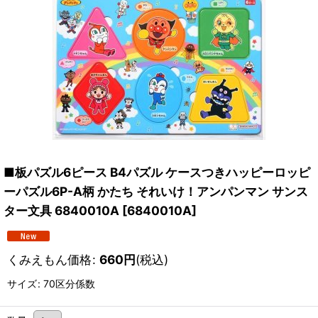
■板パズル6ピース B4パズル ケースつきハッピーロッピ
ーパズル6P-A柄 かたち それいけ！アンパンマン サンス
ター文具 6840010A
[
6840010A
]
くみえもん価格
:
660
円
(税込)
サイズ
:
70区分係数