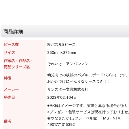
商品詳細
ピース数
板パズル8ピース
サイズ
250mm×375mm
作家名・作品名・
それいけ！アンパンマン
商品シリーズ名
幼児向けの板状のパズル（ボードパズル）です
特徴
おかたづけにべんりなケースつき！！
メーカー
サンスター文具株式会社
発売日
2023年02月04日
※画像はイメージです。実際と異なる場合があり
※プレゼント包装サービスは現在行っておりませ
©やなせたかし/フレーベル館・TMS・NTV
備考
4901771315392