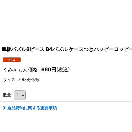
■板パズル8ピース B4パズル ケースつきハッピーロッピーパ
くみえもん価格
:
660
円
(税込)
サイズ
:
70区分係数
数量
:
返品特約に関する重要事項