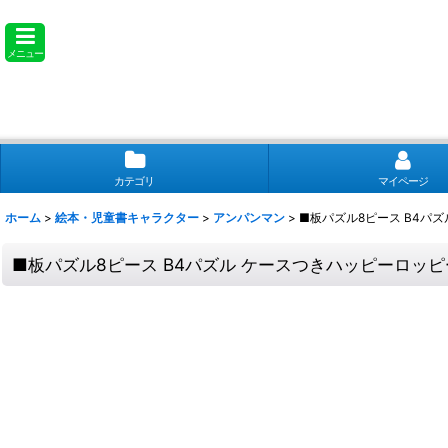
メニュー
カテゴリ
マイページ
ホーム
>
絵本・児童書キャラクター
>
アンパンマン
>
■板パズル8ピース B4パズ
■板パズル8ピース B4パズル ケースつきハッピーロッピー