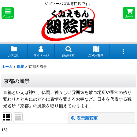
ジグソーパズル専門店です。
メニュー
カート
カテゴリ
マイページ
商品検索
ご利用案内
ホーム
>
風景
>
京都の風景
京都の風景
京都といえば神社、仏閣。神々しい雰囲気を放つ場所や季節の移り
変わりとともにのどかに表情を変えるお寺など。日本を代表する観
光名所『京都』の風景を取り揃えております。
表示順変更
閉じる
15
件
表示数
: