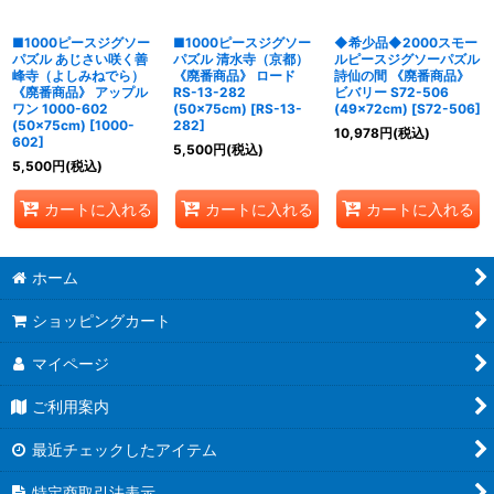
■1000ピースジグソー
■1000ピースジグソー
◆希少品◆2000スモー
パズル あじさい咲く善
パズル 清水寺（京都）
ルピースジグソーパズル
峰寺（よしみねでら）
《廃番商品》 ロード
詩仙の間 《廃番商品》
《廃番商品》 アップル
RS-13-282
ビバリー S72-506
ワン 1000-602
(50×75cm)
[
RS-13-
(49×72cm)
[
S72-506
]
(50×75cm)
[
1000-
282
]
10,978
円
(税込)
602
]
5,500
円
(税込)
5,500
円
(税込)
カートに入れる
カートに入れる
カートに入れる
ホーム
ショッピングカート
マイページ
ご利用案内
最近チェックしたアイテム
特定商取引法表示