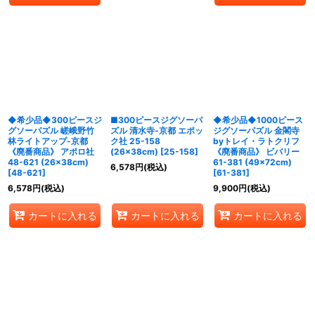
◆希少品◆300ピースジ
■300ピースジグソーパ
◆希少品◆1000ピース
グソーパズル 嵯峨野竹
ズル 清水寺-京都 エポッ
ジグソーパズル 金閣寺
林ライトアップ-京都
ク社 25-158
byトレイ・ラトクリフ
《廃番商品》 アポロ社
(26×38cm)
[
25-158
]
《廃番商品》 ビバリー
48-621 (26×38cm)
61-381 (49×72cm)
6,578
円
(税込)
[
48-621
]
[
61-381
]
6,578
円
(税込)
9,900
円
(税込)
カートに入れる
カートに入れる
カートに入れる