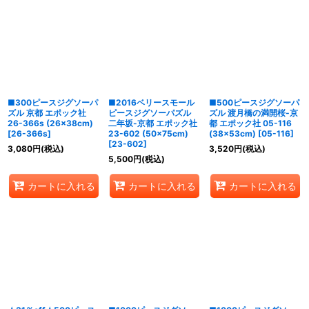
並び順
:
絞り込む
■300ピースジグソーパ
■2016ベリースモール
■500ピースジグソーパ
ズル 京都 エポック社
ピースジグソーパズル
ズル 渡月橋の満開桜‐京
26-366s (26×38cm)
二年坂-京都 エポック社
都 エポック社 05-116
[
26-366s
]
23-602 (50×75cm)
(38×53cm)
[
05-116
]
[
23-602
]
3,080
円
(税込)
3,520
円
(税込)
5,500
円
(税込)
カートに入れる
カートに入れる
カートに入れる