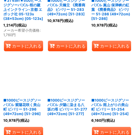
★31％off★500ピース
■1000ピースジグソー
■1000ピースジグソー
ジグソーパズル 桜の蹴
パズル 天橋立 《廃番商
パズル 嵐山 保津峡の紅
上インクライン-京都 エ
品》 ビバリー 51-283
葉 《廃番商品》 ビバリ
ポック社 05-123s
(49×72cm)
[
51-283
]
ー 51-286 (49×72cm)
(38×53cm)
[
05-123s
]
[
51-286
]
10,978
円
(税込)
1,214
円
(税込)
10,978
円
(税込)
メーカー希望小売価格
:
1,760
円
カートに入れる
カートに入れる
カートに入れる
■1000ピースジグソー
■1000ピースジグソー
■1000ピースジグソー
パズル 紫陽花咲く美山
パズル 夕陽に染まる八
パズル 雨上がりの美山
町 ビバリー 51-296
坂の塔 ビバリー 51-277
町 ビバリー 51-254
(49×72cm)
[
51-296
]
(49×72cm)
[
51-277
]
(49×72cm)
[
51-254
]
10,978
円
(税込)
6,160
円
(税込)
カートに入れる
カートに入れる