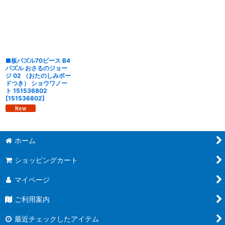
並び順
:
絞り込む
■板パズル70ピース B4
パズル おさるのジョー
ジ 02 （おたのしみボー
ドつき） ショウワノー
ト 151536802
[
151536802
]
ホーム
ショッピングカート
マイページ
ご利用案内
最近チェックしたアイテム