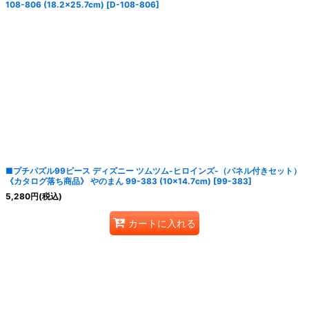
108-806 (18.2×25.7cm)
[
D-108-806
]
■プチパズル99ピース ディズニー ツムツム-ヒロインズ-（パネル付きセット）
《カタログ落ち商品》 やのまん 99-383 (10×14.7cm)
[
99-383
]
5,280
円
(税込)
カートに入れる