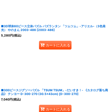
■3D球体60ピース立体パズル パズランタン 「ツムツム」-アリエル-（3色発
光） やのまん 2003-486
[
2003-486
]
5,280
円
(税込)
カートに入れる
■300ピースジグソーパズル 「TSUM TSUM」-だいすき！- 《カタログ落ち商
品》 テンヨー D-300-270 (30.5×43cm)
[
D-300-270
]
7,040
円
(税込)
カートに入れる