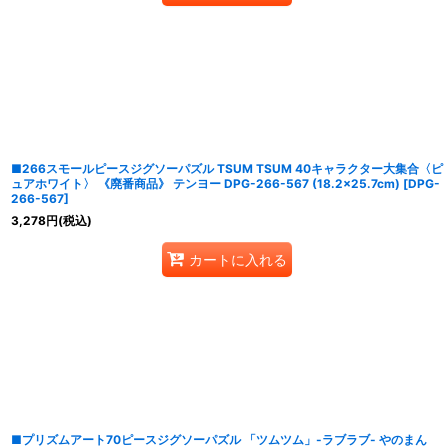
■266スモールピースジグソーパズル TSUM TSUM 40キャラクター大集合〈ピ
ュアホワイト〉 《廃番商品》 テンヨー DPG-266-567 (18.2×25.7cm)
[
DPG-
266-567
]
3,278
円
(税込)
カートに入れる
■プリズムアート70ピースジグソーパズル 「ツムツム」-ラブラブ- やのまん