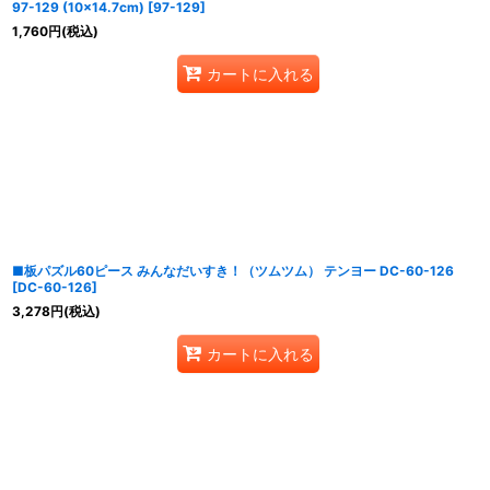
97-129 (10×14.7cm)
[
97-129
]
1,760
円
(税込)
カートに入れる
■板パズル60ピース みんなだいすき！（ツムツム） テンヨー DC-60-126
[
DC-60-126
]
3,278
円
(税込)
カートに入れる