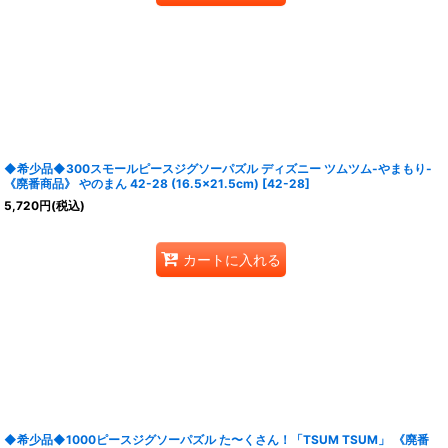
◆希少品◆300スモールピースジグソーパズル ディズニー ツムツム-やまもり-
《廃番商品》 やのまん 42-28 (16.5×21.5cm)
[
42-28
]
5,720
円
(税込)
カートに入れる
◆希少品◆1000ピースジグソーパズル た〜くさん！「TSUM TSUM」 《廃番