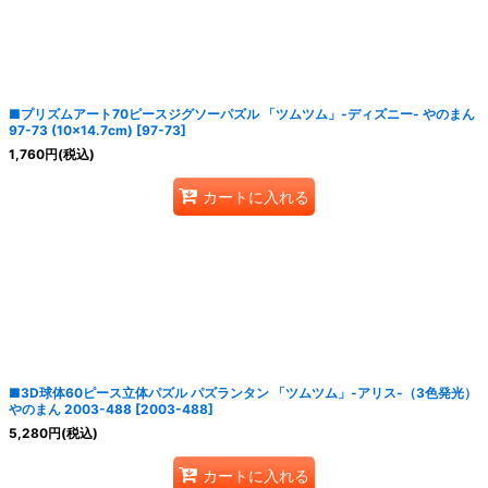
絞り込む
■プリズムアート70ピースジグソーパズル 「ツムツム」-ディズニー- やのまん
97-73 (10×14.7cm)
[
97-73
]
1,760
円
(税込)
カートに入れる
■3D球体60ピース立体パズル パズランタン 「ツムツム」-アリス-（3色発光）
やのまん 2003-488
[
2003-488
]
5,280
円
(税込)
カートに入れる