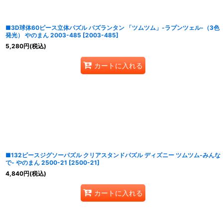
■3D球体60ピース立体パズル パズランタン 「ツムツム」-ラプンツェル-（3色
発光） やのまん 2003-485
[
2003-485
]
5,280
円
(税込)
カートに入れる
■132ピースジグソーパズル クリアスタンドパズル ディズニー ツムツム-みんな
で- やのまん 2500-21
[
2500-21
]
4,840
円
(税込)
カートに入れる