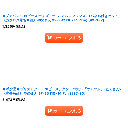
■プチパズル99ピース ディズニー ツムツム-フレンズ-（パネル付きセット）
《カタログ落ち商品》 やのまん 99-382 (10×14.7cm)
[
99-382
]
1,320
円
(税込)
カートに入れる
◆希少品◆プリズムアート70ピースジグソーパズル 「ツムツム」-たくさん2-
《廃番商品》 やのまん 97-93 (10×14.7cm)
[
97-93
]
5,478
円
(税込)
カートに入れる