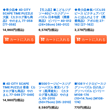
◆希少品◆ 4D CITY
【引上品】■こどもジグ
◆希少品◆板パズル35
SCAPE TIME PUZZLE
ソー40ピースジグソー
ピース ピクチュアパズ
大阪 《カタログ落ち商
パズル 日本地図 《廃番
ル にほんのようす 《廃
品》 やのまん 77-058
商品》 ビバリー 40-012
番商品》 アポロ社 27-
[
77-058
]
(26×38cm)
[
40-012
]
162
[
27-162
]
14,960
円
(税込)
6,578
円
(税込)
3,278
円
(税込)
カートに入れる
カートに入れる
カートに入れる
■ 4D CITY SCAPE
■500ラージピースジグ
■108マイクロピースジ
TIME PUZZLE 香港 《カ
ソーパズル 東京パノラ
グソーパズル 日の丸ジ
タログ落ち商品》 やの
マ（黒澤達矢） 《カタ
グソーパズル ビバリー
まん 77-049
[
77-049
]
ログ落ち商品》 やのま
M108-174
ん 05-2010
(10×14.7cm)
[
M108-
14,960
円
(税込)
(50×75cm)
[
05-2010
]
174
]
8,580
円
(税込)
770
円
(税込)