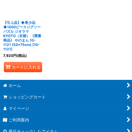
【引上品】◆希少品
◆1000ピースジグソー
パズル ジオラマ
KYOTO（京都） 《廃番
商品》 やのまん 10-
1121 (50×75cm)
[
10-
1121
]
7,920
円
(税込)
カートに入れる
ホーム
ショッピングカート
マイページ
ご利用案内
最近チェックしたアイテム