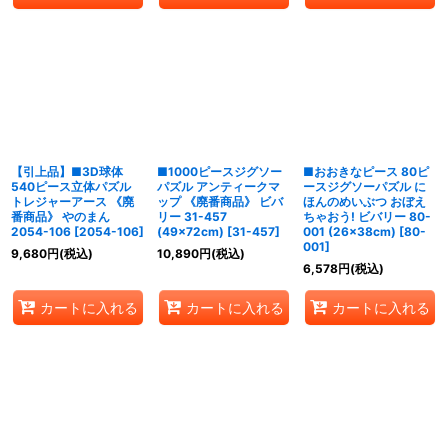
【引上品】■3D球体
■1000ピースジグソー
■おおきなピース 80ピ
540ピース立体パズル
パズル アンティークマ
ースジグソーパズル に
トレジャーアース 《廃
ップ 《廃番商品》 ビバ
ほんのめいぶつ おぼえ
番商品》 やのまん
リー 31-457
ちゃおう! ビバリー 80-
2054-106
[
2054-106
]
(49×72cm)
[
31-457
]
001 (26×38cm)
[
80-
001
]
9,680
円
(税込)
10,890
円
(税込)
6,578
円
(税込)
カートに入れる
カートに入れる
カートに入れる