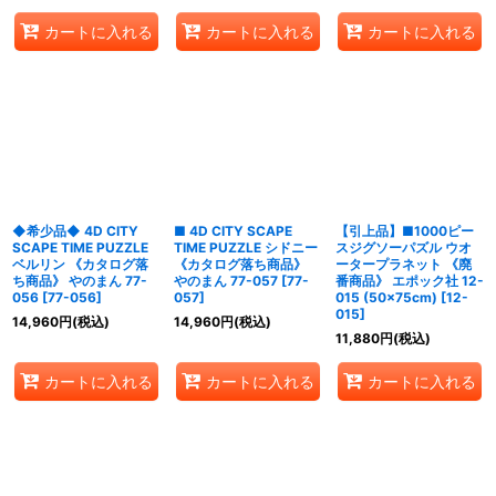
カートに入れる
カートに入れる
カートに入れる
◆希少品◆ 4D CITY
■ 4D CITY SCAPE
【引上品】■1000ピー
SCAPE TIME PUZZLE
TIME PUZZLE シドニー
スジグソーパズル ウオ
ベルリン 《カタログ落
《カタログ落ち商品》
ータープラネット 《廃
ち商品》 やのまん 77-
やのまん 77-057
[
77-
番商品》 エポック社 12-
056
[
77-056
]
057
]
015 (50×75cm)
[
12-
015
]
14,960
円
(税込)
14,960
円
(税込)
11,880
円
(税込)
カートに入れる
カートに入れる
カートに入れる