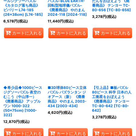
ールジグソーパズル
パズル-BLUE EARTH-
だんをおぼえよう 《廃
《カタログ落ち商品》
回転型地球儀パズル-
番商品》 テンヨー TC-
ビバリー L74-185
《廃番商品》 やのまん
80-656
[
TC-80-656
]
(26×38cm)
[
L74-185
]
2024-118
[
2024-118
]
3,278
円
(税込)
6,578
円
(税込)
11,440
円
(税込)
カートに入れる
カートに入れる
カートに入れる
◆希少品◆1000ピース
■3D球体60ピース立体
【引上品】■板パズル
ジグソーパズル 夜空の
パズル パズランタン ジ
80ピース 科学 日本の人
むこう（中山淳一）
オアース（新） 《廃番
工衛星をおぼえよう
《廃番商品》 アップル
商品》 やのまん 2003-
《廃番商品》 テンヨー
ワン 1000-322
434
[
2003-434
]
TC-80-642
[
TC-80-
(50×75cm)
[
1000-
642
]
4,620
円
(税込)
322
]
3,278
円
(税込)
12,870
円
(税込)
カートに入れる
カートに入れる
カートに入れる