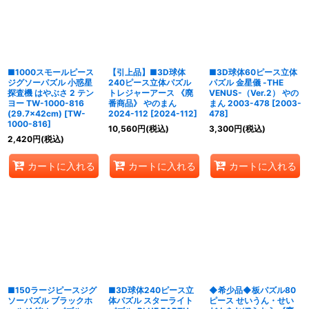
表示数
:
並び順
:
■1000スモールピース
【引上品】■3D球体
■3D球体60ピース立体
絞り込む
ジグソーパズル 小惑星
240ピース立体パズル
パズル 金星儀 -THE
探査機 はやぶさ 2 テン
トレジャーアース 《廃
VENUS-（Ver.2） やの
ヨー TW-1000-816
番商品》 やのまん
まん 2003-478
[
2003-
(29.7×42cm)
[
TW-
2024-112
[
2024-112
]
478
]
1000-816
]
10,560
円
(税込)
3,300
円
(税込)
2,420
円
(税込)
カートに入れる
カートに入れる
カートに入れる
■150ラージピースジグ
■3D球体240ピース立
◆希少品◆板パズル80
ソーパズル ブラックホ
体パズル スターライト
ピース せいうん・せい