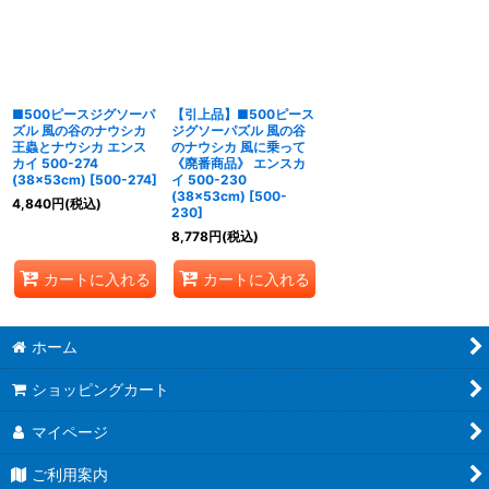
並び順
:
絞り込む
■500ピースジグソーパ
【引上品】■500ピース
ズル 風の谷のナウシカ
ジグソーパズル 風の谷
王蟲とナウシカ エンス
のナウシカ 風に乗って
カイ 500-274
《廃番商品》 エンスカ
(38×53cm)
[
500-274
]
イ 500-230
(38×53cm)
[
500-
4,840
円
(税込)
230
]
8,778
円
(税込)
カートに入れる
カートに入れる
ホーム
ショッピングカート
マイページ
ご利用案内