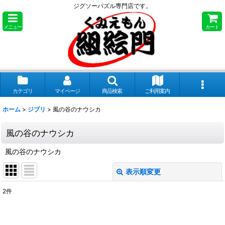
ジグソーパズル専門店です。
メニュー
カート
カテゴリ
マイページ
商品検索
ご利用案内
ホーム
>
ジブリ
>
風の谷のナウシカ
風の谷のナウシカ
風の谷のナウシカ
表示順変更
閉じる
2
件
表示数
: