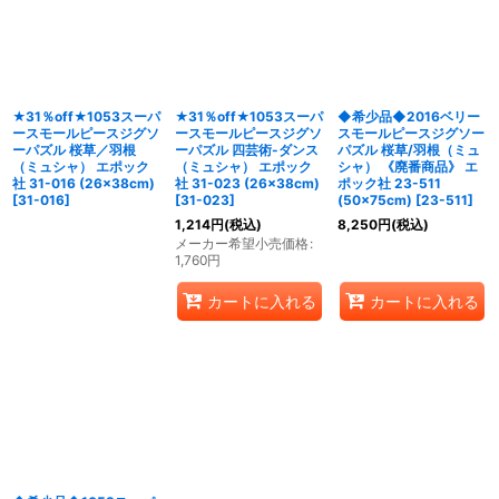
並び順
:
絞り込む
★31％off★1053スーパ
★31％off★1053スーパ
◆希少品◆2016ベリー
ースモールピースジグソ
ースモールピースジグソ
スモールピースジグソー
ーパズル 桜草／羽根
ーパズル 四芸術-ダンス
パズル 桜草/羽根（ミュ
（ミュシャ） エポック
（ミュシャ） エポック
シャ） 《廃番商品》 エ
社 31-016 (26×38cm)
社 31-023 (26×38cm)
ポック社 23-511
[
31-016
]
[
31-023
]
(50×75cm)
[
23-511
]
1,214
円
(税込)
8,250
円
(税込)
メーカー希望小売価格
:
1,760
円
カートに入れる
カートに入れる