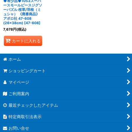
◆希少品◆1053スーパ
ースモールピースジグソ
ーパズル 桜草/羽根（ミ
ュシャ） 《廃番商品》
アポロ社 47-608
(26×38cm)
[
47-608
]
7,678
円
(税込)
カートに入れる
ホーム
ショッピングカート
マイページ
ご利用案内
最近チェックしたアイテム
特定商取引法表示
お問い合せ