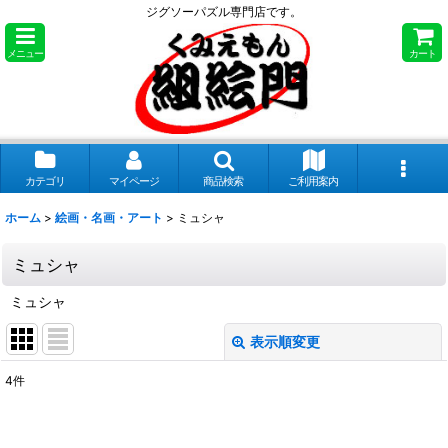
ジグソーパズル専門店です。
メニュー
カート
カテゴリ
マイページ
商品検索
ご利用案内
ホーム
>
絵画・名画・アート
>
ミュシャ
ミュシャ
ミュシャ
表示順変更
閉じる
4
件
表示数
: