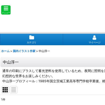
メニュー
カテゴリ
マイページ
ホーム
>
国内イラスト作家
>
中山淳一
中山淳一
通常の印刷にプラスして蓄光塗料を使用しているため、夜間に照明を
幻想的な世界をお楽しみください。
中山淳一プロフィール：1985年国立茨城工業高等専門学校卒業後、精密
1
件
表示数
: