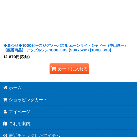
並び順
:
◆希少品◆1000ピースジグソーパズル ムーンライトシャドー（中山淳一）
《廃番商品》 アップルワン 1000-393 (50×75cm)
[
1000-393
]
12,870
円
(税込)
カートに入れる
ホーム
ショッピングカート
マイページ
ご利用案内
最近チェックしたアイテム