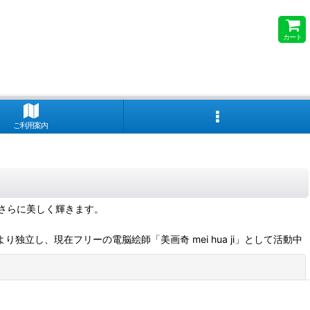
カート
ご利用案内
さらに美しく輝きます。
立し、現在フリーの電脳絵師「美画奇 mei hua ji」として活動中
閉じる