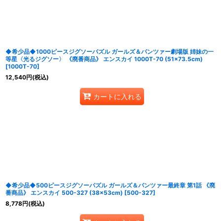
並び順
:
◆希少品◆1000ピースジグソーパズル ガールズ＆パンツァー劇場版 姉妹の一
等星〈光るジグソー〉 《廃番商品》 エンスカイ 1000T-70 (51×73.5cm)
[
1000T-70
]
12,540
円
(税込)
カートに入れる
◆希少品◆500ピースジグソーパズル ガールズ＆パンツァー最終章 第1話 《廃
番商品》 エンスカイ 500-327 (38×53cm)
[
500-327
]
8,778
円
(税込)