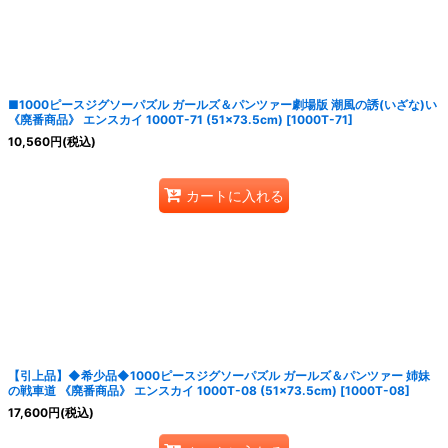
絞り込む
■1000ピースジグソーパズル ガールズ＆パンツァー劇場版 潮風の誘(いざな)い
《廃番商品》 エンスカイ 1000T-71 (51×73.5cm)
[
1000T-71
]
10,560
円
(税込)
カートに入れる
【引上品】◆希少品◆1000ピースジグソーパズル ガールズ＆パンツァー 姉妹
の戦車道 《廃番商品》 エンスカイ 1000T-08 (51×73.5cm)
[
1000T-08
]
17,600
円
(税込)