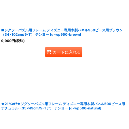
■ジグソーパズル用フレーム ディズニー専用木製パネル950ピース用ブラウン
（34×102cm/9-T） テンヨー
[
d-wp950-brown
]
9,900
円
(税込)
カートに入れる
★21％off★ジグソーパズル用フレーム ディズニー専用木製パネル500ピース用
ナチュラル（35×49cm/5-Tア） テンヨー
[
d-wp500-natural
]