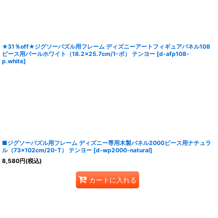
★31％off★ジグソーパズル用フレーム ディズニーアートフィギュアパネル108
ピース用パールホワイト（18.2×25.7cm/1-ボ） テンヨー
[
d-afp108-
p.white
]
■ジグソーパズル用フレーム ディズニー専用木製パネル2000ピース用ナチュラ
ル（73×102cm/20-T） テンヨー
[
d-wp2000-natural
]
8,580
円
(税込)
カートに入れる