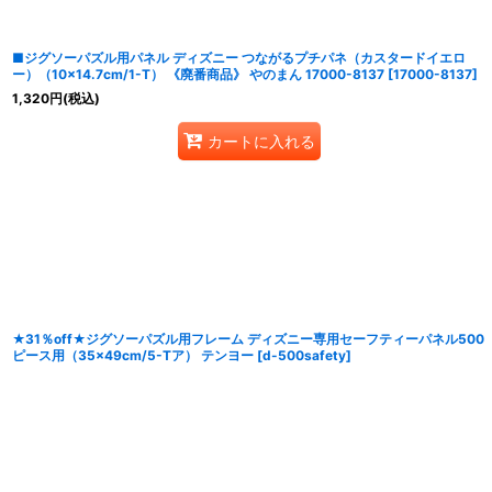
■ジグソーパズル用パネル ディズニー つながるプチパネ（カスタードイエロ
ー）（10×14.7cm/1-T） 《廃番商品》 やのまん 17000-8137
[
17000-8137
]
1,320
円
(税込)
カートに入れる
★31％off★ジグソーパズル用フレーム ディズニー専用セーフティーパネル500
ピース用（35×49cm/5-Tア） テンヨー
[
d-500safety
]