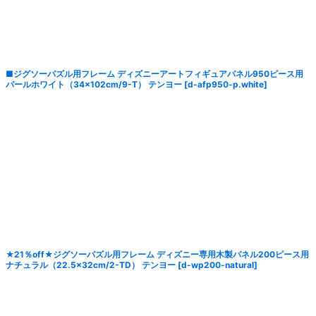
絞り込む
■ジグソーパズル用フレーム ディズニーアートフィギュアパネル950ピース用
パールホワイト（34×102cm/9-T） テンヨー
[
d-afp950-p.white
]
★21％off★ジグソーパズル用フレーム ディズニー専用木製パネル200ピース用
ナチュラル（22.5×32cm/2-TD） テンヨー
[
d-wp200-natural
]