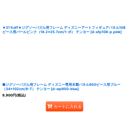
★31％off★ジグソーパズル用フレーム ディズニーアートフィギュアパネル108
ピース用パールピンク（18.2×25.7cm/1-ボ） テンヨー
[
d-afp108-p.pink
]
■ジグソーパズル用フレーム ディズニー専用木製パネル950ピース用ブルー
（34×102cm/9-T） テンヨー
[
d-wp950-blue
]
9,900
円
(税込)
カートに入れる