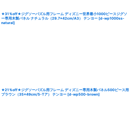
★31％off★ジグソーパズル用フレーム ディズニー世界最小1000ピースジグソ
ー専用木製パネル ナチュラル（29.7×42cm/A3） テンヨー
[
d-wp1000ss-
natural
]
★21％off★ジグソーパズル用フレーム ディズニー専用木製パネル500ピース用
ブラウン（35×49cm/5-Tア） テンヨー
[
d-wp500-brown
]