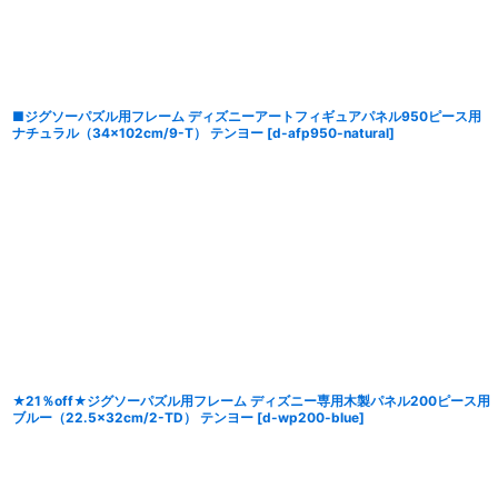
並び順
:
■ジグソーパズル用フレーム ディズニーアートフィギュアパネル950ピース用
ナチュラル（34×102cm/9-T） テンヨー
[
d-afp950-natural
]
★21％off★ジグソーパズル用フレーム ディズニー専用木製パネル200ピース用
ブルー（22.5×32cm/2-TD） テンヨー
[
d-wp200-blue
]