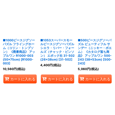
■1000ピースジグソー
■1053スーパースモー
■500ピースジグソーパ
パズル フライングホー
ルピースジグソーパズル
ズル ビューティフル サ
ム（コリン・トンプソ
シエラ・リバー・フォー
ンデー（ニッキー・ボエ
ン） 《廃番商品》 アッ
ルズ（チャック・ピンソ
ム） 《カタログ落ち商
プルワン R1000-003
ン） エポック社 31-502
品》 アップルワン 500-
(50×75cm)
[
R1000-
(26×38cm)
[
31-502
]
243 (38×53cm)
[
500-
003
]
243
]
4,400
円
(税込)
10,560
円
(税込)
5,060
円
(税込)
カートに入れる
カートに入れる
カートに入れる