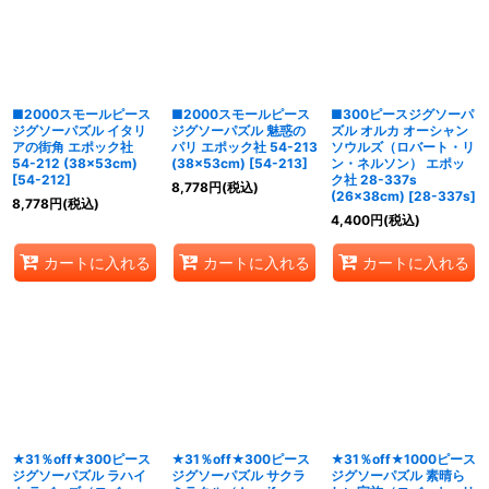
並び順
:
絞り込む
■2000スモールピース
■2000スモールピース
■300ピースジグソーパ
ジグソーパズル イタリ
ジグソーパズル 魅惑の
ズル オルカ オーシャン
アの街角 エポック社
パリ エポック社 54-213
ソウルズ（ロバート・リ
54-212 (38×53cm)
(38×53cm)
[
54-213
]
ン・ネルソン） エポッ
[
54-212
]
ク社 28-337s
8,778
円
(税込)
(26×38cm)
[
28-337s
]
8,778
円
(税込)
4,400
円
(税込)
カートに入れる
カートに入れる
カートに入れる
★31％off★300ピース
★31％off★300ピース
★31％off★1000ピース
ジグソーパズル ラハイ
ジグソーパズル サクラ
ジグソーパズル 素晴ら