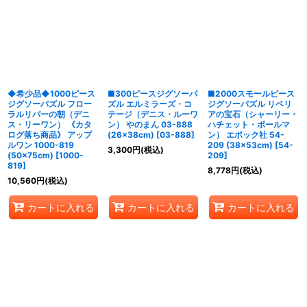
◆希少品◆1000ピース
■300ピースジグソーパ
■2000スモールピース
ジグソーパズル フロー
ズル エルミラーズ・コ
ジグソーパズル リベリ
ラルリバーの朝（デニ
テージ（デニス・ルーワ
アの宝石（シャーリー・
ス・リーワン） 《カタ
ン） やのまん 03-888
ハチェット・ボールマ
ログ落ち商品》 アップ
(26×38cm)
[
03-888
]
ン） エポック社 54-
ルワン 1000-819
209 (38×53cm)
[
54-
3,300
円
(税込)
(50×75cm)
[
1000-
209
]
819
]
8,778
円
(税込)
10,560
円
(税込)
カートに入れる
カートに入れる
カートに入れる