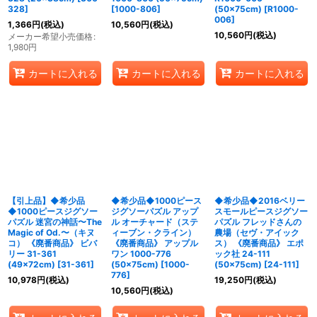
328
]
[
1000-806
]
(50×75cm)
[
R1000-
006
]
1,366
円
(税込)
10,560
円
(税込)
10,560
円
(税込)
メーカー希望小売価格
:
1,980
円
カートに入れる
カートに入れる
カートに入れる
【引上品】◆希少品
◆希少品◆1000ピース
◆希少品◆2016ベリー
◆1000ピースジグソー
ジグソーパズル アップ
スモールピースジグソー
パズル 迷宮の神話〜The
ル オーチャード（ステ
パズル フレッドさんの
Magic of Od.〜（キヌ
ィーブン・クライン）
農場（セヴ・アイック
コ） 《廃番商品》 ビバ
《廃番商品》 アップル
ス） 《廃番商品》 エポ
リー 31-361
ワン 1000-776
ック社 24-111
(49×72cm)
[
31-361
]
(50×75cm)
[
1000-
(50×75cm)
[
24-111
]
776
]
10,978
円
(税込)
19,250
円
(税込)
10,560
円
(税込)