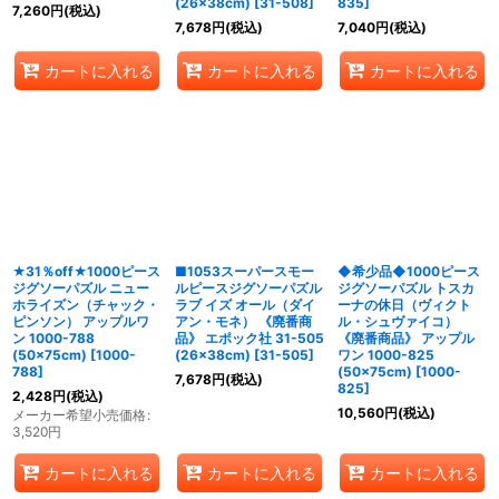
(26×38cm)
[
31-508
]
835
]
7,260
円
(税込)
7,678
円
(税込)
7,040
円
(税込)
カートに入れる
カートに入れる
カートに入れる
★31％off★1000ピース
■1053スーパースモー
◆希少品◆1000ピース
ジグソーパズル ニュー
ルピースジグソーパズル
ジグソーパズル トスカ
ホライズン（チャック・
ラブ イズ オール（ダイ
ーナの休日（ヴィクト
ピンソン） アップルワ
アン・モネ） 《廃番商
ル・シュヴァイコ）
ン 1000-788
品》 エポック社 31-505
《廃番商品》 アップル
(50×75cm)
[
1000-
(26×38cm)
[
31-505
]
ワン 1000-825
788
]
(50×75cm)
[
1000-
7,678
円
(税込)
825
]
2,428
円
(税込)
10,560
円
(税込)
メーカー希望小売価格
:
3,520
円
カートに入れる
カートに入れる
カートに入れる