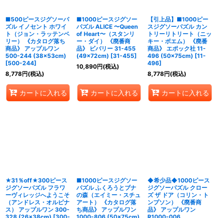
■500ピースジグソーパ
■1000ピースジグソー
【引上品】■1000ピー
ズル イノセント ホワイ
パズル ALICE 〜Queen
スジグソーパズル カン
ト（ジョン・ラッテンベ
of Heart〜（スタンリ
トリーリトリート（ニッ
リー） 《カタログ落ち
ー・ダイ） 《廃番商
キー・ボエム） 《廃番
商品》 アップルワン
品》 ビバリー 31-455
商品》 エポック社 11-
500-244 (38×53cm)
(49×72cm)
[
31-455
]
496 (50×75cm)
[
11-
[
500-244
]
496
]
10,890
円
(税込)
8,778
円
(税込)
8,778
円
(税込)
カートに入れる
カートに入れる
カートに入れる
★31％off★300ピース
■1000ピースジグソー
◆希少品◆1000ピース
ジグソーパズル フラワ
パズル ふくろうとブナ
ジグソーパズル クロー
ーヴィレッジへようこそ
の森（エイミー・スチュ
ズ ザ ドア（コリン・ト
（アンドレス・オルピナ
アート） 《カタログ落
ンプソン） 《廃番商
ス） アップルワン 300-
ち商品》 アップルワン
品》 アップルワン
328 (26×38cm)
[
300-
1000-806 (50×75cm)
R1000-006