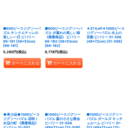
■600ピースジグソーパ
■600ピースジグソーパ
★31％off★1000ピース
ズル チンクエテッレの
ズル 夕暮れの美しい港
ジグソーパズル 水上の
美しい一日 ビバリー
《廃番商品》 ビバリー
宮殿 ビバリー 31-506
66-181 (38×53cm)
66-182 (38×53cm)
(49×72cm)
[
31-506
]
[
66-181
]
[
66-182
]
5,280
円
(税込)
8,778
円
(税込)
カートに入れる
カートに入れる
◆希少品◆1000ピース
■1000ピースジグソー
■1000ピースジグソー
ジグソーパズル 花咲く
パズル 森の小さな教会
パズル ガールズ キッチ
水辺の町 《廃番商品》
ビバリー 31-508
ュルーム ビバリー 31-
ビバリー 31-507
(49×72cm)
[
31-508
]
511 (49×72cm)
[
31-