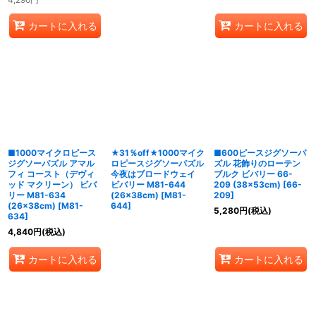
カートに入れる
カートに入れる
■1000マイクロピース
★31％off★1000マイク
■600ピースジグソーパ
ジグソーパズル アマル
ロピースジグソーパズル
ズル 花飾りのローテン
フィ コースト（デヴィ
今夜はブロードウェイ
ブルク ビバリー 66-
ッド マクリーン） ビバ
ビバリー M81-644
209 (38×53cm)
[
66-
リー M81-634
(26×38cm)
[
M81-
209
]
(26×38cm)
[
M81-
644
]
5,280
円
(税込)
634
]
4,840
円
(税込)
カートに入れる
カートに入れる