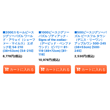
■2000スモールピース
■1000ピースジグソー
■500ピースジグソーパ
ジグソーパズル ワール
パズル ゾディアック -
ズル ピースフル タウン
ド・アウェイ（シェーフ
Signs of the zodiac-
（デニス・リーワン）
ァー・マイルス） エポ
（デービッド・ペンファ
アップルワン 500-245
ック社 54-210
ウンド） ビバリー 81-
(38×53cm)
[
500-
(38×53cm)
[
54-210
]
119 (49×72cm)
[
81-
245
]
119
]
8,778
円
(税込)
2,530
円
(税込)
10,978
円
(税込)
カートに入れる
カートに入れる
カートに入れる