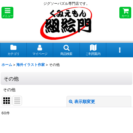
ジグソーパズル専門店です。
メニュー
カート
カテゴリ
マイページ
商品検索
ご利用案内
ホーム
>
海外イラスト作家
>
その他
その他
その他
表示順変更
閉じる
60
件
表示数
: