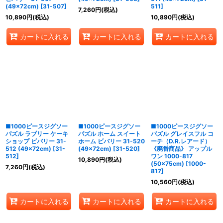
(49×72cm)
[
31-507
]
511
]
7,260
円
(税込)
10,890
円
(税込)
10,890
円
(税込)
カートに入れる
カートに入れる
カートに入れる
■1000ピースジグソー
■1000ピースジグソー
■1000ピースジグソー
パズル ラブリー ケーキ
パズル ホーム スイート
パズル グレイスフル コ
ショップ ビバリー 31-
ホーム ビバリー 31-520
ーチ（D.R.レアード）
512 (49×72cm)
[
31-
(49×72cm)
[
31-520
]
《廃番商品》 アップル
512
]
ワン 1000-817
10,890
円
(税込)
(50×75cm)
[
1000-
7,260
円
(税込)
817
]
10,560
円
(税込)
カートに入れる
カートに入れる
カートに入れる