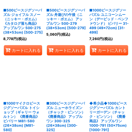
■500ピースジグソーパ
■500ピースジグソーパ
■1000ピースジグソー
ズル ジョイフル スノー
ズル 舟遊びの午後（ニ
パズル ユニコーンムー
（ニッキー・ボエム）
ッキー・ボエム） アッ
ン（デービッド・ペンフ
《カタログ落ち商品》
プルワン 500-279
ァウンド） ビバリー 31-
アップルワン 500-275
(38×53cm)
[
500-279
]
499 (49×72cm)
[
31-
(38×53cm)
[
500-275
]
499
]
5,060
円
(税込)
8,778
円
(税込)
7,260
円
(税込)
カートに入れる
カートに入れる
カートに入れる
■1000マイクロピース
■300ピースジグソーパ
◆希少品◆1000ピース
ジグソーパズル トイシ
ズル ニューホライズン
ジグソーパズル カント
ョップ（ギャリー ウォ
（チャック・ピンソン）
リーガーデン（チャッ
ルトン） 《廃番商品》
《廃番商品》 アップル
ク・ピンソン） 《廃番
ビバリー M81-580
ワン 300-325
商品》 アップルワン
(26×38cm)
[
M81-
(26×38cm)
[
300-
1000-791 (50×75cm)
580
]
325
]
[
1000-791
]