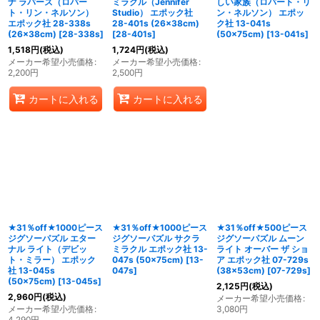
ナ ラバーズ（ロバー
ミラクル（Jennifer
しい家族（ロバート・リ
ト・リン・ネルソン）
Studio） エポック社
ン・ネルソン） エポッ
エポック社 28-338s
28-401s (26×38cm)
ク社 13-041s
(26×38cm)
[
28-338s
]
[
28-401s
]
(50×75cm)
[
13-041s
]
1,518
円
(税込)
1,724
円
(税込)
メーカー希望小売価格
:
メーカー希望小売価格
:
2,200
円
2,500
円
カートに入れる
カートに入れる
★31％off★1000ピース
★31％off★1000ピース
★31％off★500ピース
ジグソーパズル エター
ジグソーパズル サクラ
ジグソーパズル ムーン
ナル ライト（デビッ
ミラクル エポック社 13-
ライト オーバー ザ ショ
ト・ミラー） エポック
047s (50×75cm)
[
13-
ア エポック社 07-729s
社 13-045s
047s
]
(38×53cm)
[
07-729s
]
(50×75cm)
[
13-045s
]
2,125
円
(税込)
2,960
円
(税込)
メーカー希望小売価格
:
メーカー希望小売価格
:
3,080
円
4,290
円