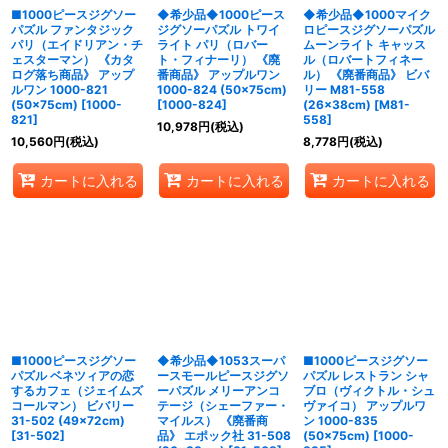
■1000ピースジグソー
◆希少品◆1000ピース
◆希少品◆1000マイク
パズル ファンタジック
ジグソーパズル トワイ
ロピースジグソーパズル
パリ（エイドリアン・チ
ライト パリ（ロバー
ムーンライト キャッス
ェスターマン） 《カタ
ト・フィナーリ） 《廃
ル（ロバートフィネー
ログ落ち商品》 アップ
番商品》 アップルワン
ル） 《廃番商品》 ビバ
ルワン 1000-821
1000-824 (50×75cm)
リー M81-558
(50×75cm)
[
1000-
[
1000-824
]
(26×38cm)
[
M81-
821
]
558
]
10,978
円
(税込)
10,560
円
(税込)
8,778
円
(税込)
カートに入れる
カートに入れる
カートに入れる
■1000ピースジグソー
◆希少品◆1053スーパ
■1000ピースジグソー
パズル ベネツィアの恋
ースモールピースジグソ
パズル レストラン シャ
するカフェ（ジェイムズ
ーパズル メリーアンコ
ブロ（ヴィクトル・シュ
コールマン） ビバリー
テージ（シェーファー・
ヴァイコ） アップルワ
31-502 (49×72cm)
マイルス） 《廃番商
ン 1000-835
[
31-502
]
品》 エポック社 31-508
(50×75cm)
[
1000-