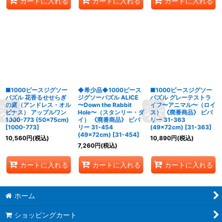
カートに入れる
カートに入れる
カートに入れる
■1000ピースジグソー
◆希少品◆1000ピース
■1000ピースジグソー
パズル 花香るせせらぎ
ジグソーパズル ALICE
パズル グレーテストラ
の庭（アンドレス・オル
〜Down the Rabbit
イフ〜アニマル〜（ロイ
ピナス） アップルワン
Hole〜（スタンリー・ダ
ス） 《廃番商品》 ビバ
1000-773 (50×75cm)
イ） 《廃番商品》 ビバ
リー 31-363
[
1000-773
]
リー 31-454
(49×72cm)
[
31-363
]
(49×72cm)
[
31-454
]
10,560
円
(税込)
10,890
円
(税込)
7,260
円
(税込)
カートに入れる
カートに入れる
カートに入れる
ホーム
ショッピングカート