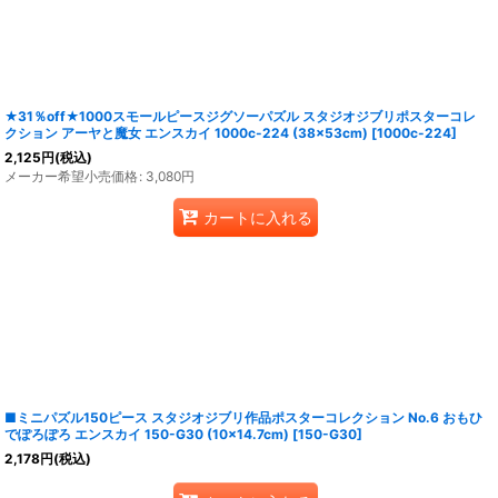
★31％off★1000スモールピースジグソーパズル スタジオジブリポスターコレ
クション アーヤと魔女 エンスカイ 1000c-224 (38×53cm)
[
1000c-224
]
2,125
円
(税込)
メーカー希望小売価格
:
3,080
円
カートに入れる
■ミニパズル150ピース スタジオジブリ作品ポスターコレクション No.6 おもひ
でぽろぽろ エンスカイ 150-G30 (10×14.7cm)
[
150-G30
]
2,178
円
(税込)