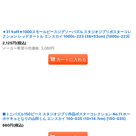
絞り込む
★31％off★1000スモールピースジグソーパズル スタジオジブリポスターコレ
クション レッドタートル エンスカイ 1000c-223 (38×53cm)
[
1000c-223
]
2,125
円
(税込)
メーカー希望小売価格
:
3,080
円
カートに入れる
■ミニパズル150ピース スタジオジブリ作品ポスターコレクション No.11 ホー
ホケキョとなりの山田くん エンスカイ 150-G35 (10×14.7cm)
[
150-G35
]
660
円
(税込)