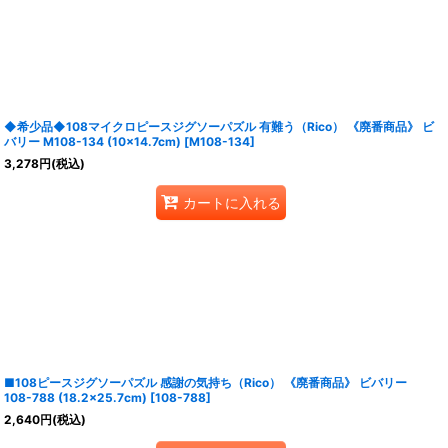
◆希少品◆108マイクロピースジグソーパズル 有難う（Rico） 《廃番商品》 ビ
バリー M108-134 (10×14.7cm)
[
M108-134
]
3,278
円
(税込)
カートに入れる
■108ピースジグソーパズル 感謝の気持ち（Rico） 《廃番商品》 ビバリー
108-788 (18.2×25.7cm)
[
108-788
]
2,640
円
(税込)