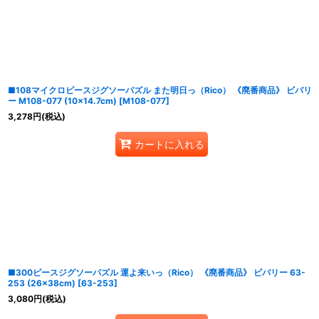
並び順
:
■108マイクロピースジグソーパズル また明日っ（Rico） 《廃番商品》 ビバリ
ー M108-077 (10×14.7cm)
[
M108-077
]
3,278
円
(税込)
カートに入れる
■300ピースジグソーパズル 運よ来いっ（Rico） 《廃番商品》 ビバリー 63-
253 (26×38cm)
[
63-253
]
3,080
円
(税込)