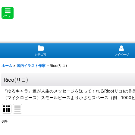
メニュー
カテゴリ
マイページ
ホーム
>
国内イラスト作家
>
Rico(リコ)
Rico(リコ)
『ゆるキャラ』達が人生のメッセージを送ってくれるRico(リコ)の
〈マイクロピース〉スモールピースより小さなスペース（例：1000
6
件
表示数
: