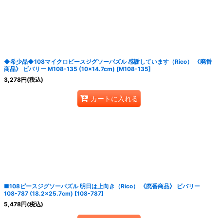
絞り込む
◆希少品◆108マイクロピースジグソーパズル 感謝しています（Rico） 《廃番
商品》 ビバリー M108-135 (10×14.7cm)
[
M108-135
]
3,278
円
(税込)
カートに入れる
■108ピースジグソーパズル 明日は上向き（Rico） 《廃番商品》 ビバリー
108-787 (18.2×25.7cm)
[
108-787
]
5,478
円
(税込)