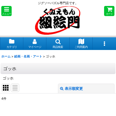
ジグソーパズル専門店です。
メニュー
カート
カテゴリ
マイページ
商品検索
ご利用案内
ホーム
>
絵画・名画・アート
>
ゴッホ
ゴッホ
ゴッホ
表示順変更
閉じる
4
件
表示数
: