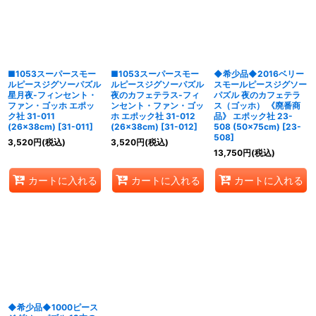
並び順
:
絞り込む
■1053スーパースモー
■1053スーパースモー
◆希少品◆2016ベリー
ルピースジグソーパズル
ルピースジグソーパズル
スモールピースジグソー
星月夜-フィンセント・
夜のカフェテラス-フィ
パズル 夜のカフェテラ
ファン・ゴッホ エポッ
ンセント・ファン・ゴッ
ス（ゴッホ） 《廃番商
ク社 31-011
ホ エポック社 31-012
品》 エポック社 23-
(26×38cm)
[
31-011
]
(26×38cm)
[
31-012
]
508 (50×75cm)
[
23-
508
]
3,520
円
(税込)
3,520
円
(税込)
13,750
円
(税込)
カートに入れる
カートに入れる
カートに入れる
◆希少品◆1000ピース