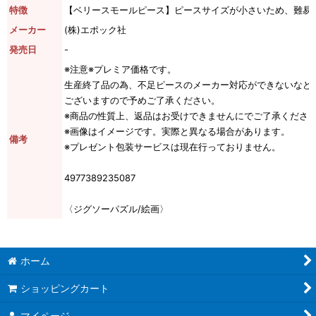
特徴
【ベリースモールピース】ピースサイズが小さいため、難易
メーカー
(株)エポック社
発売日
-
※注意※プレミア価格です。
生産終了品の為、不足ピースのメーカー対応ができないなど
ございますので予めご了承ください。
※商品の性質上、返品はお受けできませんにでご了承くださ
※画像はイメージです。実際と異なる場合があります。
備考
※プレゼント包装サービスは現在行っておりません。
4977389235087
〈ジグソーパズル/絵画〉
ホーム
ショッピングカート
マイページ