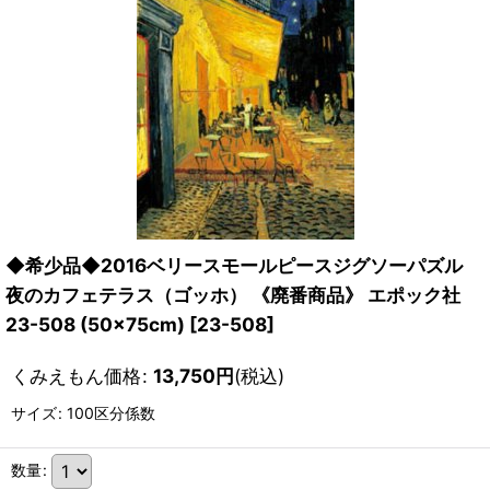
◆希少品◆2016ベリースモールピースジグソーパズル
夜のカフェテラス（ゴッホ） 《廃番商品》 エポック社
23-508 (50×75cm)
[
23-508
]
くみえもん価格
:
13,750
円
(税込)
サイズ
:
100区分係数
数量
: