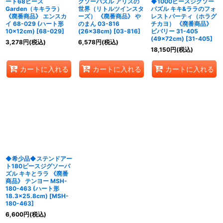
ート68ピース
グソーパズル アリスの
◆1000ピースジグソー
Garden（キキララ）
世界（リトルツインスタ
パズル キキ&ララのフォ
《廃番商品》 エンスカ
ーズ） 《廃番商品》 や
レストパーティ（ホラグ
イ 68-029 (ハート形
のまん 03-816
チカヨ） 《廃番商品》
10×12cm)
[
68-029
]
(26×38cm)
[
03-816
]
ビバリー 31-405
(49×72cm)
[
31-405
]
3,278
円
(税込)
6,578
円
(税込)
18,150
円
(税込)
カートに入れる
カートに入れる
カートに入れる
◆希少品◆ステンドアー
ト180ピースジグソーパ
ズル キキとララ 《廃番
商品》 テンヨー MSH-
180-463 (ハート形
18.3×25.8cm)
[
MSH-
180-463
]
6,600
円
(税込)