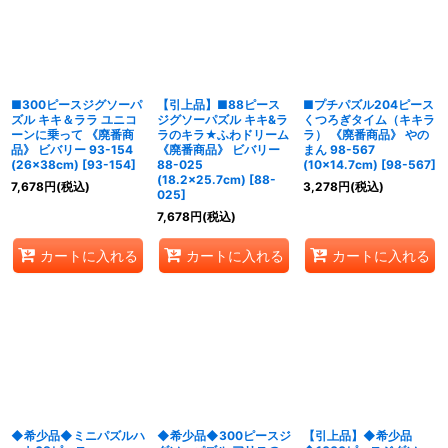
並び順
:
絞り込む
■300ピースジグソーパ
【引上品】■88ピース
■プチパズル204ピース
ズル キキ＆ララ ユニコ
ジグソーパズル キキ&ラ
くつろぎタイム（キキラ
ーンに乗って 《廃番商
ラのキラ★ふわドリーム
ラ） 《廃番商品》 やの
品》 ビバリー 93-154
《廃番商品》 ビバリー
まん 98-567
(26×38cm)
[
93-154
]
88-025
(10×14.7cm)
[
98-567
]
(18.2×25.7cm)
[
88-
7,678
円
(税込)
3,278
円
(税込)
025
]
7,678
円
(税込)
カートに入れる
カートに入れる
カートに入れる
◆希少品◆ミニパズルハ
◆希少品◆300ピースジ
【引上品】◆希少品