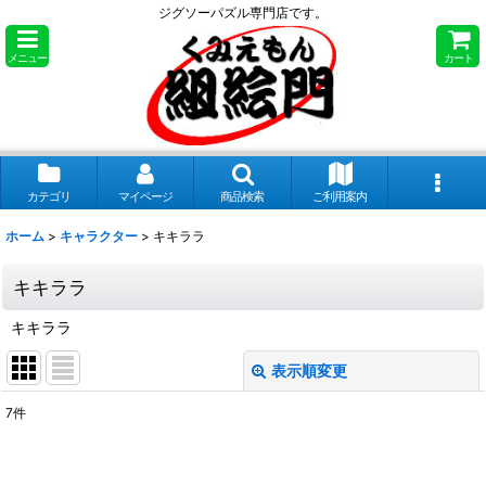
ジグソーパズル専門店です。
メニュー
カート
カテゴリ
マイページ
商品検索
ご利用案内
ホーム
>
キャラクター
>
キキララ
キキララ
キキララ
表示順変更
閉じる
7
件
表示数
: