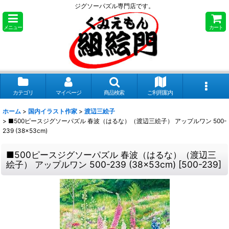
ジグソーパズル専門店です。
メニュー
カート
カテゴリ
マイページ
商品検索
ご利用案内
ホーム
>
国内イラスト作家
>
渡辺三絵子
>
■500ピースジグソーパズル 春波（はるな）（渡辺三絵子） アップルワン 500-
239 (38×53cm)
■500ピースジグソーパズル 春波（はるな）（渡辺三
絵子） アップルワン 500-239 (38×53cm)
[
500-239
]