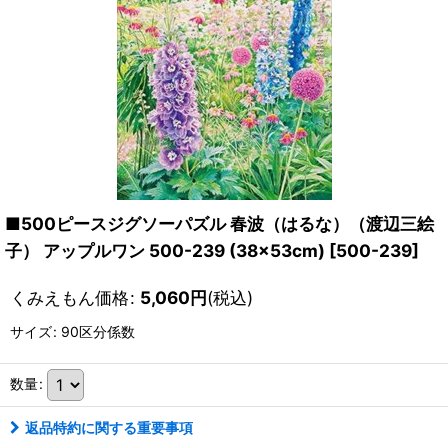
■500ピースジグソーパズル 春波（はるな）（渡辺三絵
子） アップルワン 500-239 (38×53cm)
[
500-239
]
くみえもん価格
:
5,060
円
(税込)
サイズ
:
90区分係数
数量
:
返品特約に関する重要事項