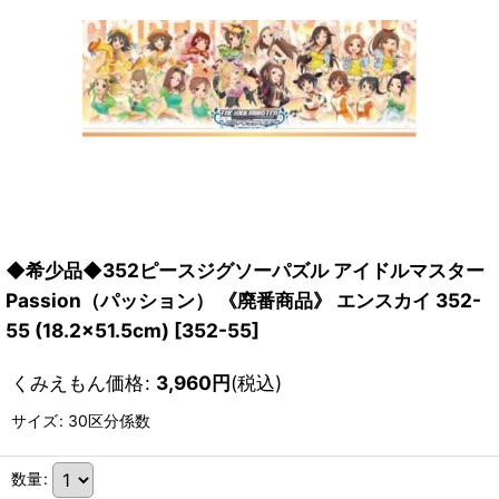
◆希少品◆352ピースジグソーパズル アイドルマスター
Passion（パッション） 《廃番商品》 エンスカイ 352-
55 (18.2×51.5cm)
[
352-55
]
くみえもん価格
:
3,960
円
(税込)
サイズ
:
30区分係数
数量
: