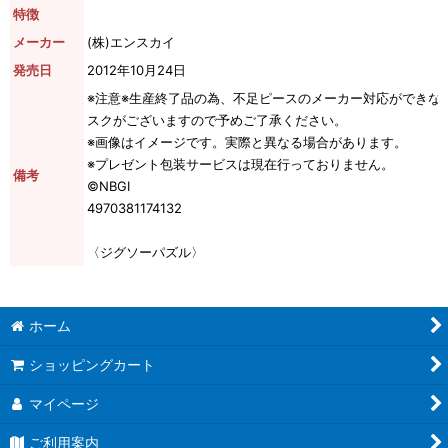
特徴
メーカー
(株)エンスカイ
発売日
2012年10月24日
※注意※生産終了品の為、不足ピースのメーカー対応ができな
スクがございますので予めご了承ください。
※画像はイメージです。実際と異なる場合があります。
※プレゼント包装サービスは現在行っておりません。
備考
©NBGI
4970381174132
〈ジグソーパズル〉
ホーム
ショッピングカート
マイページ
ご利用案内