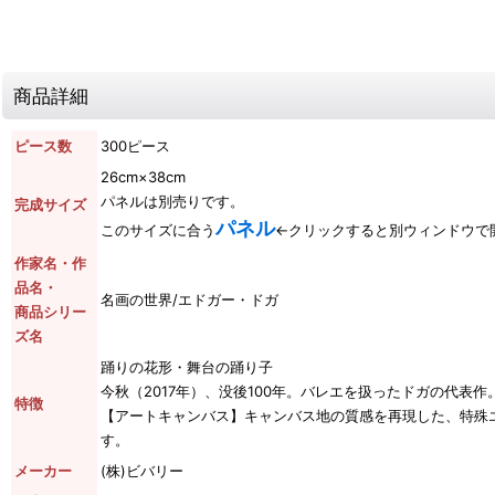
商品詳細
ピース数
300ピース
26cm×38cm
パネルは別売りです。
完成サイズ
パネル
このサイズに合う
←クリックすると別ウィンドウで
作家名・作
品名・
名画の世界/エドガー・ドガ
商品シリー
ズ名
踊りの花形・舞台の踊り子
今秋（2017年）、没後100年。バレエを扱ったドガの代表作
特徴
【アートキャンバス】キャンバス地の質感を再現した、特殊
す。
メーカー
(株)ビバリー