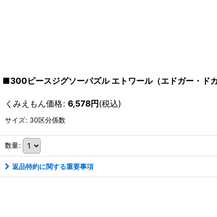
■300ピースジグソーパズル エトワール（エドガー・ドガ） 《
くみえもん価格
:
6,578
円
(税込)
サイズ
:
30区分係数
数量
:
返品特約に関する重要事項