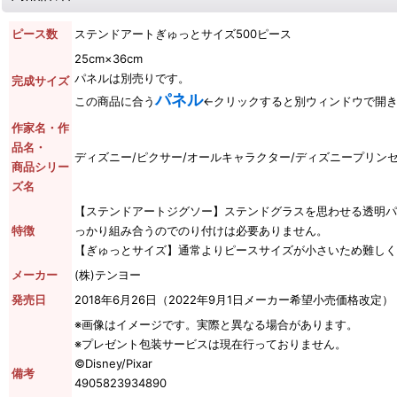
ピース数
ステンドアートぎゅっとサイズ500ピース
25cm×36cm
パネルは別売りです。
完成サイズ
パネル
この商品に合う
←クリックすると別ウィンドウで開
作家名・作
品名・
ディズニー/ピクサー/オールキャラクター/ディズニープリン
商品シリー
ズ名
【ステンドアートジグソー】ステンドグラスを思わせる透明パ
特徴
っかり組み合うのでのり付けは必要ありません。
【ぎゅっとサイズ】通常よりピースサイズが小さいため難しく
メーカー
(株)テンヨー
発売日
2018年6月26日（2022年9月1日メーカー希望小売価格改定）
※画像はイメージです。実際と異なる場合があります。
※プレゼント包装サービスは現在行っておりません。
©Disney/Pixar
備考
4905823934890