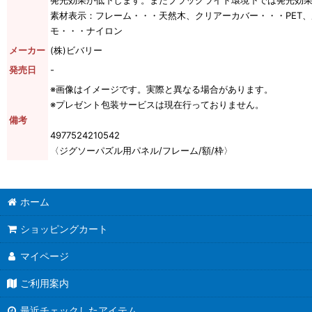
発光効果が低下します。またブラックライト環境下では発光効
素材表示：フレーム・・・天然木、クリアーカバー・・・PET
モ・・・ナイロン
メーカー
(株)ビバリー
発売日
-
※画像はイメージです。実際と異なる場合があります。
※プレゼント包装サービスは現在行っておりません。
備考
4977524210542
〈ジグソーパズル用パネル/フレーム/額/枠〉
ホーム
ショッピングカート
マイページ
ご利用案内
最近チェックしたアイテム