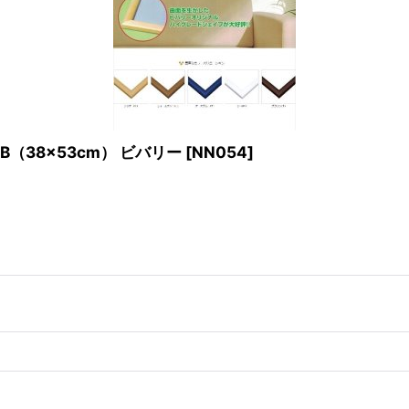
（38×53cm） ビバリー
[
NN054
]