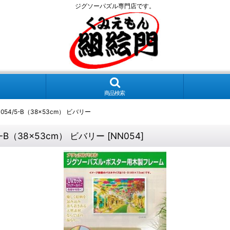
ジグソーパズル専門店です。
商品検索
/5-B（38×53cm） ビバリー
B（38×53cm） ビバリー
[
NN054
]