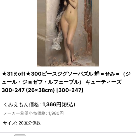
★31％off★300ピースジグソーパズル 蝉＝せみ＝（ジ
ュール・ジョゼフ・ルフェーブル） キューティーズ
300-247 (26×38cm)
[
300-247
]
くみえもん価格
:
1,366
円
(税込)
メーカー希望小売価格
:
1,980
円
サイズ
:
20区分係数