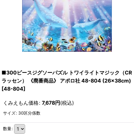
■300ピースジグソーパズル トワイライトマジック（CR
ラッセン） 《廃番商品》 アポロ社 48-804 (26×38cm)
[
48-804
]
くみえもん価格
:
7,678
円
(税込)
サイズ
:
30区分係数
数量
: